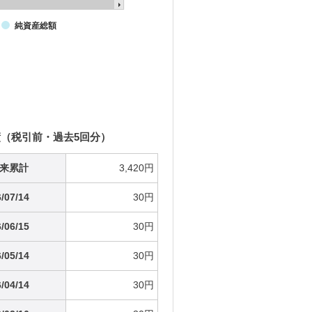
純資産総額
（税引前・過去5回分）
来累計
3,420円
/07/14
30円
/06/15
30円
/05/14
30円
/04/14
30円