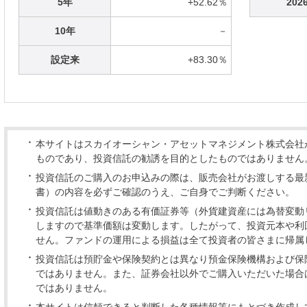
5年
+52.62％
2026
10年
－
設定来
+83.30％
本サイトはスカイオーシャン・アセットマネジメント株式会社
ものであり、投資信託の勧誘を目的としたものではありません
投資信託のご購入のお申込みの際は、販売会社がお渡しする最
書）の内容を必ずご確認のうえ、ご自身でご判断ください。
投資信託は値動きのある有価証券等（外貨建資産には為替変動
しますので基準価額は変動します。したがって、投資元本や利
せん。ファンドの運用による損益は全て投資者の皆さまに帰属
投資信託は預貯金や保険契約とは異なり預金保険機構および保
ではありません。また、証券会社以外でご購入いただいた場合
ではありません。
本サイトは信頼できると判断した各種情報等にもとづき作成し