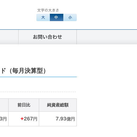
ンド（毎月決算型）
前日比
純資産総額
3
+
267
7.93
円
円
億円